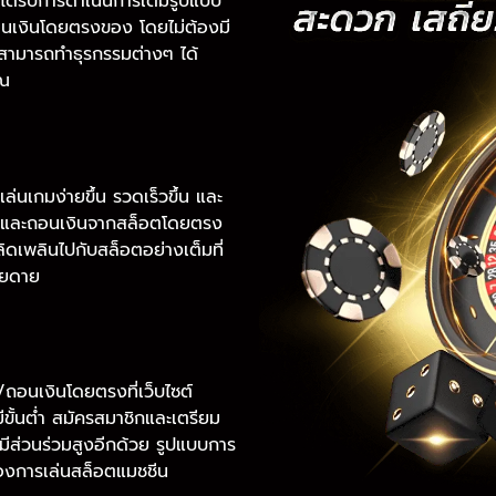
นได้รับการดำเนินการเต็มรูปแบบ
อนเงินโดยตรงของ โดยไม่ต้องมี
ึงสามารถทำธุรกรรมต่างๆ ได้
ุณ
ล่นเกมง่ายขึ้น รวดเร็วขึ้น และ
กและถอนเงินจากสล็อตโดยตรง
ิดเพลินไปกับสล็อตอย่างเต็มที่
่ายดาย
ถอนเงินโดยตรงที่เว็บไซต์
ขั้นต่ำ สมัครสมาชิกและเตรียม
มีส่วนร่วมสูงอีกด้วย รูปแบบการ
้องการเล่นสล็อตแมชชีน