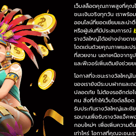
เว็บสล็อตคุณภาพสูงที่คุณไ
ชนะเงินจริงทุกวัน เราพร้อ
ออนไลน์ที่ยอดเยี่ยมและน่าตื่
หรือผู้เล่นที่มีประสบการณ์
รางวัลใหญ่ได้อย่างง่ายดา
โดดเด่นด้วยคุณภาพและประ
ที่สวยงาม นอกเหนือจากรูป
และฟีเจอร์เพิ่มเติมยังช่วย
โอกาสที่จะชนะรางวัลใหญ่ใ
ของเรายังมีระบบฝากและถอนเ
ปลอดภัย ไม่ต้องรออีกต่อไ
คน สิ่งที่ทำให้เว็บไซต์สล็อ
รับประกันรางวัลใหญ่และชัย
รอนานเพื่อรับรางวัลแจ็คพ
กอบใหม่ๆ เพื่อเพิ่มความตื
เท่าไหร่ โอกาสที่คุณจะชนะรา