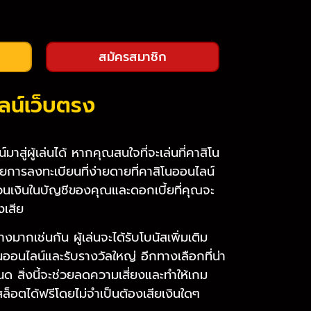
สมัครสมาชิก
ลน์เว็บตรง
ู่ผู้เล่นได้ หากคุณสนใจที่จะเล่นที่คาสิโน
ยการลงทะเบียนที่ง่ายดายที่คาสิโนออนไลน์
ำนวนเงินในบัญชีของคุณและดอกเบี้ยที่คุณจะ
งเสีย
งมากเช่นกัน ผู้เล่นจะได้รับโบนัสเพิ่มเติม
ิโนออนไลน์และรับรางวัลใหญ่ อีกทางเลือกที่น่า
นด สิ่งนี้จะช่วยลดความเสี่ยงและทำให้เกม
ล็อตได้ฟรีโดยไม่จำเป็นต้องเสียเงินใดๆ