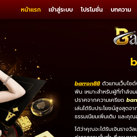
หน้าแรก
เข้าสู่ระบบ
โปรโมชั่น
บทความ
b
barron88
ตัวแทนเว็บไซต์
พัน เหมาะสำหรับผู้ที่กำลั
ปราศจากความเครียด
bar
เล่นได้รับประโยชน์สูงสุดจ
ธรรมเนียมเพิ่มเติม และคุณ
ได้ว่าคุณจะได้รับเงินรางวั