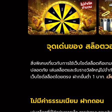
จุดเด่นของ สล็อตวอ
สิ่งพิเศษเกี่ยวกับการใช้เว็บไซต์สล็อตคือเกม
ปลอดภัย เล่นสล็อตและรับรางวัลใหญ่ไม่จำกั
เว็บไซต์สล็อตโดยตรง ฝากขั้นต่ำ 1 บาท.
เว็
ไม่มีค่าธรรมเนียม ฝากถอน